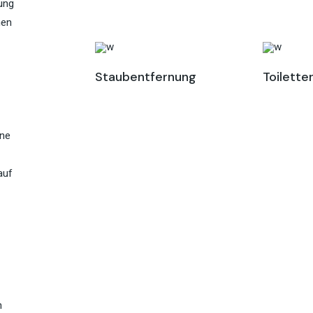
ung
nen
Staubentfernung
Toilette
ene
auf
m