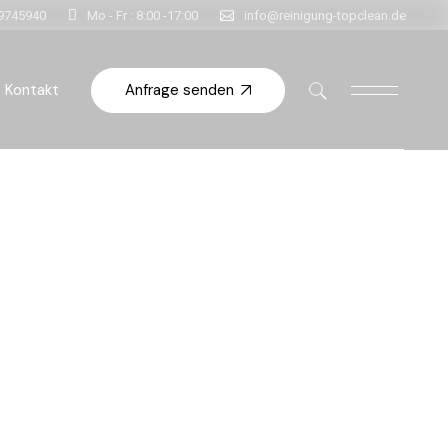
-9745940
Mo - Fr : 8:00 -17:00
info@reinigung-topclean.de
Anfrage senden
Kontakt